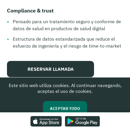
Compliance & trust
Pensado para un tratamiento seguro y conforme de
datos de salud en productos de salud digital
Estructura de datos estandarizada que reduce el
esfuerzo de ingeniería y el riesgo de time-to-market
RESERVAR LLAMADA
Este sitio web utiliza cookies. Al continuar navegando,
ROOK is a product of ROOK Connect / tryrook.io, our wearable data
aceptas el uso de cookies.
integration partner.
ACEPTAR TODO