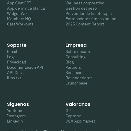
App ChatGPT
Wellness corporativo
App de marca blanca
Gestion del peso
Widget Wix
Proveedor de fisioterapia
Members HQ
Entrenadores fitness online
Cast Workouts
2025 Content Report
Soporte
Empresa
Email
Sobre nosotros
Legal
Consulting
Privacidad
Blog
Documentacion API
Partners
API Docs
Ser socio
llms.txt
Revendedores
Crunchbase
Siguenos
Valoranos
Youtube
G2
Instagram
Capterra
Linkedin
WIX App Market
Facebook
Trustpilot