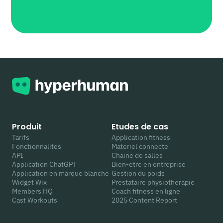
Produit
Etudes de cas
Tarifs
Application fitness
Fonctionnalites
Materiel connecte
API
Chaine de salles
Application ChatGPT
Bien-etre en entreprise
Application en marque blanche
Gestion du poids
Widget Wix
Prestataire physiotherapie
Members HQ
Coach fitness en ligne
Cast Workouts
2025 Content Report