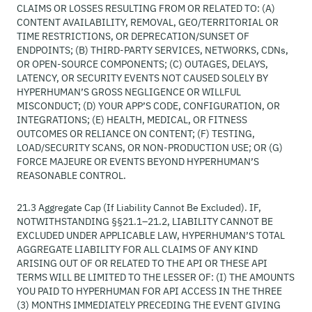
CLAIMS OR LOSSES RESULTING FROM OR RELATED TO: (A)
CONTENT AVAILABILITY, REMOVAL, GEO/TERRITORIAL OR
TIME RESTRICTIONS, OR DEPRECATION/SUNSET OF
ENDPOINTS; (B) THIRD-PARTY SERVICES, NETWORKS, CDNs,
OR OPEN-SOURCE COMPONENTS; (C) OUTAGES, DELAYS,
LATENCY, OR SECURITY EVENTS NOT CAUSED SOLELY BY
HYPERHUMAN’S GROSS NEGLIGENCE OR WILLFUL
MISCONDUCT; (D) YOUR APP’S CODE, CONFIGURATION, OR
INTEGRATIONS; (E) HEALTH, MEDICAL, OR FITNESS
OUTCOMES OR RELIANCE ON CONTENT; (F) TESTING,
LOAD/SECURITY SCANS, OR NON-PRODUCTION USE; OR (G)
FORCE MAJEURE OR EVENTS BEYOND HYPERHUMAN’S
REASONABLE CONTROL.
21.3 Aggregate Cap (If Liability Cannot Be Excluded). IF,
NOTWITHSTANDING §§21.1–21.2, LIABILITY CANNOT BE
EXCLUDED UNDER APPLICABLE LAW, HYPERHUMAN’S TOTAL
AGGREGATE LIABILITY FOR ALL CLAIMS OF ANY KIND
ARISING OUT OF OR RELATED TO THE API OR THESE API
TERMS WILL BE LIMITED TO THE LESSER OF: (I) THE AMOUNTS
YOU PAID TO HYPERHUMAN FOR API ACCESS IN THE THREE
(3) MONTHS IMMEDIATELY PRECEDING THE EVENT GIVING