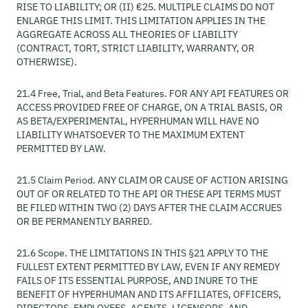
RISE TO LIABILITY; OR (II) €25. MULTIPLE CLAIMS DO NOT
ENLARGE THIS LIMIT. THIS LIMITATION APPLIES IN THE
AGGREGATE ACROSS ALL THEORIES OF LIABILITY
(CONTRACT, TORT, STRICT LIABILITY, WARRANTY, OR
OTHERWISE).
21.4 Free, Trial, and Beta Features. FOR ANY API FEATURES OR
ACCESS PROVIDED FREE OF CHARGE, ON A TRIAL BASIS, OR
AS BETA/EXPERIMENTAL, HYPERHUMAN WILL HAVE NO
LIABILITY WHATSOEVER TO THE MAXIMUM EXTENT
PERMITTED BY LAW.
21.5 Claim Period. ANY CLAIM OR CAUSE OF ACTION ARISING
OUT OF OR RELATED TO THE API OR THESE API TERMS MUST
BE FILED WITHIN TWO (2) DAYS AFTER THE CLAIM ACCRUES
OR BE PERMANENTLY BARRED.
21.6 Scope. THE LIMITATIONS IN THIS §21 APPLY TO THE
FULLEST EXTENT PERMITTED BY LAW, EVEN IF ANY REMEDY
FAILS OF ITS ESSENTIAL PURPOSE, AND INURE TO THE
BENEFIT OF HYPERHUMAN AND ITS AFFILIATES, OFFICERS,