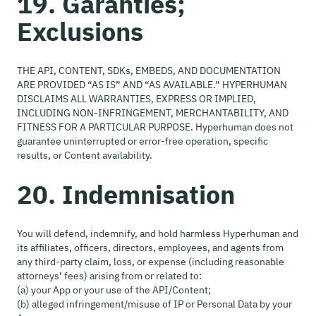
19. Garanties;
Exclusions
THE API, CONTENT, SDKs, EMBEDS, AND DOCUMENTATION
ARE PROVIDED “AS IS” AND “AS AVAILABLE.” HYPERHUMAN
DISCLAIMS ALL WARRANTIES, EXPRESS OR IMPLIED,
INCLUDING NON-INFRINGEMENT, MERCHANTABILITY, AND
FITNESS FOR A PARTICULAR PURPOSE. Hyperhuman does not
guarantee uninterrupted or error-free operation, specific
results, or Content availability.
20. Indemnisation
You will defend, indemnify, and hold harmless Hyperhuman and
its affiliates, officers, directors, employees, and agents from
any third-party claim, loss, or expense (including reasonable
attorneys’ fees) arising from or related to:
(a) your App or your use of the API/Content;
(b) alleged infringement/misuse of IP or Personal Data by your