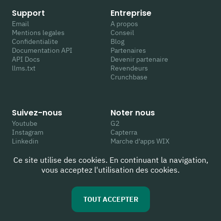
Support
Entreprise
Email
A propos
Mentions legales
Conseil
Confidentialite
Blog
Documentation API
Partenaires
API Docs
Devenir partenaire
llms.txt
Revendeurs
Crunchbase
Suivez-nous
Noter nous
Youtube
G2
Instagram
Capterra
Linkedin
Marche d'apps WIX
Facebook
Trustpilot
Twitter
Google
Ce site utilise des cookies. En continuant la navigation,
TikTok
vous acceptez l'utilisation des cookies.
TOUT ACCEPTER
(c) 2026 Hyperhuman