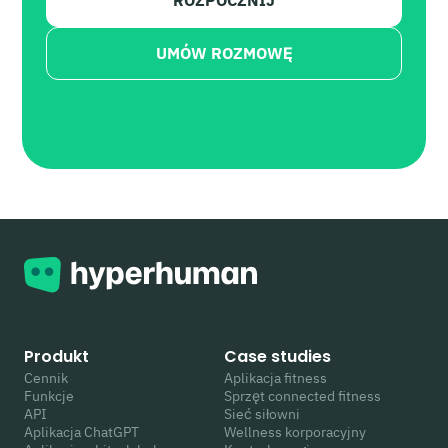
ROZPOCZNIJ
UMÓW ROZMOWĘ
Produkt
Case studies
Cennik
Aplikacja fitness
Funkcje
Sprzęt connected fitness
API
Sieć siłowni
Aplikacja ChatGPT
Wellness korporacyjny