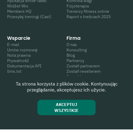
Aplikacja white-label
Kontrola wagi
Widżet Wix
Fizjoterapia
Members HQ
Trenerzy fitness online
Przesyłaj treningi (Cast)
Raport o treściach 2025
Wsparcie
Firma
E-mail
O nas
Umów rozmowę
Konsulting
Nota prawna
Blog
Prywatność
Partnerzy
Dokumentacja API
Zostań partnerem
llms.txt
Zostań resellerem
Crunchbase
Ta strona korzysta z plików cookie. Kontynuując
przeglądanie, akceptujesz ich użycie.
Obserwuj nas
Oceń nas
Youtube
G2
AKCEPTUJ
Instagram
Capterra
WSZYSTKIE
Linkedin
WIX App Market
Facebook
Trustpilot
Twitter
Google
TikTok