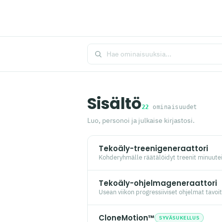
Sisältö
22
ominaisuudet
Luo, personoi ja julkaise kirjastosi.
Tekoäly-treenigeneraattori
Kohderyhmälle räätälöidyt treenit minuuteiss
Tekoäly-ohjelmageneraattori
Usean viikon progressiiviset ohjelmat tavoi
CloneMotion™
SYVÄSUKELLUS