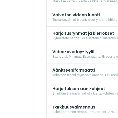
Merkitse kerran, käytä kaikkialla. Välineet,
Vaivaton videon luonti
Tuotantovalmiit treenivideot yhdellä klikkau
Harjoitusryhmät ja kierrokset
Ryhmittele harjoituksia setteihin, kierroksi
Video-overlay-tyylit
Standard, Minimal, Essential tai Ei overlayi
Äänitreeniformaatti
Jokainen treeni myös vain äänenä. Liikkeell
Harjoituksen ääni-ohjeet
Enintään 3 äänivariaatiota kieltä kohden - t
Tarkkuusvalmennus
Askelkohtainen tempo, RPE, painot, AMRAP 