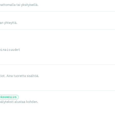
attomalla tai yksityisellä.
man yhteyttä.
minaisuudet
iot. Aina tuoretta sisältöä.
VÄSUKELLUS
oälyteksti alustaa kohden.