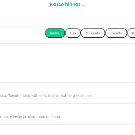
Katso hinnat
→
Kaikki
Luo
Mukauta
Toimita
K
a. Tavoite, taso, välineet, kesto - valmis julkaisuun.
tteen, yleisön ja aikataulun mukaan.