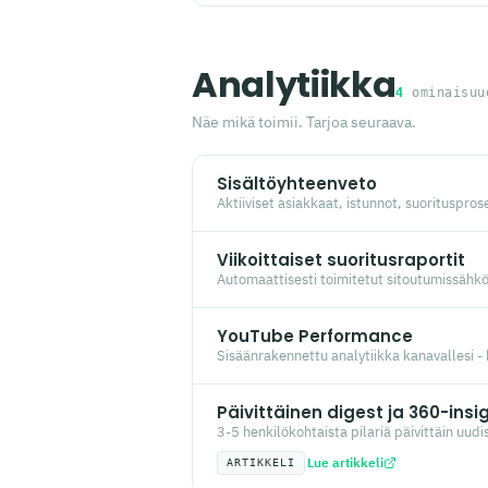
Analytiikka
4
ominaisuu
Näe mikä toimii. Tarjoa seuraava.
Sisältöyhteenveto
Aktiiviset asiakkaat, istunnot, suoritusprose
Viikoittaiset suoritusraportit
Automaattisesti toimitetut sitoutumissähköp
YouTube Performance
Sisäänrakennettu analytiikka kanavallesi - 
Päivittäinen digest ja 360-insig
3-5 henkilökohtaista pilariä päivittäin uud
Lue artikkeli
ARTIKKELI