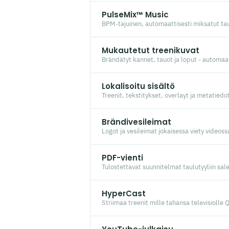
PulseMix™ Music
BPM-tajuinen, automaattisesti miksatut taus
Mukautetut treenikuvat
Brändätyt kannet, tauot ja loput - automaat
Lokalisoitu sisältö
Treenit, tekstitykset, overlayt ja metatiedo
Brändivesileimat
Logot ja vesileimat jokaisessa viety videoss
PDF-vienti
Tulostettavat suunnitelmat taulutyyliin salei
HyperCast
Striimaa treenit mille tahansa televisiolle Q