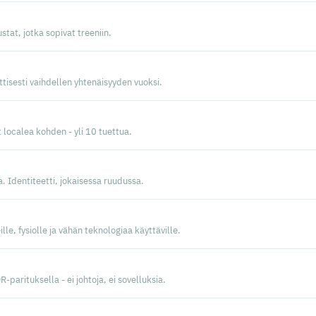
tat, jotka sopivat treeniin.
tisesti vaihdellen yhtenäisyyden vuoksi.
t localea kohden - yli 10 tuettua.
a. Identiteetti, jokaisessa ruudussa.
lle, fysiolle ja vähän teknologiaa käyttäville.
R-parituksella - ei johtoja, ei sovelluksia.