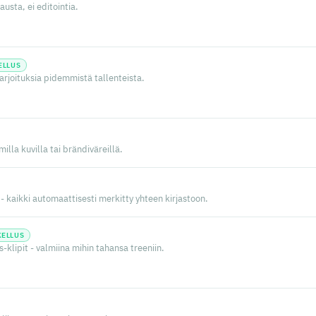
austa, ei editointia.
ELLUS
harjoituksia pidemmistä tallenteista.
illa kuvilla tai brändiväreillä.
- kaikki automaattisesti merkitty yhteen kirjastoon.
KELLUS
-klipit - valmiina mihin tahansa treeniin.