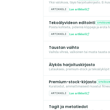
Yksi valokuva, täysi harjoituskirjasto. Ei kuv
Lue artikkeli
ARTIKKELI
Tekoälyvideon editointi
SYVÄSUK
Poista kohteita, pidennä klippejä ja erota 
Lue artikkeli
ARTIKKELI
Taustan vaihto
Vaihda vihreä, valkoinen tai musta tausta om
Älykäs harjoituskirjasto
Latauksesi, premium-stock ja tekoälyklipit 
Premium-stock-kirjasto
SYVÄSU
Kuratoidut, ammattimaisesti kuvatut fitness
Lue artikkeli
ARTIKKELI
Tagit ja metatiedot