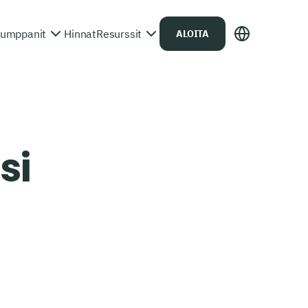
umppanit
Hinnat
Resurssit
ALOITA
si