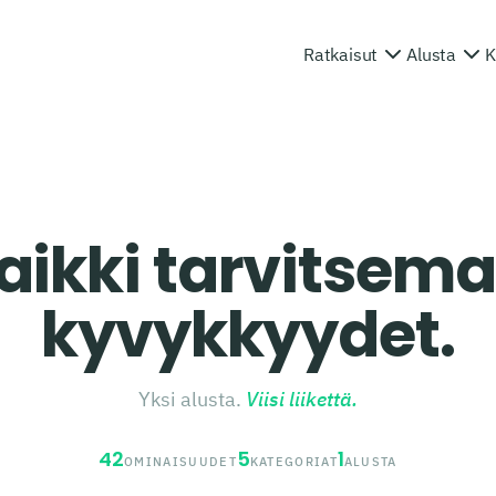
Ratkaisut
Alusta
K
aikki tarvitsema
kyvykkyydet.
Yksi alusta.
Viisi liikettä.
42
5
1
OMINAISUUDET
KATEGORIAT
ALUSTA