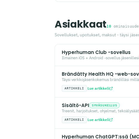
Asiakkaat
10
ominaisuude
Sovellukset, upotukset, maksut - täysi jä
Hyperhuman Club -sovellus
Ilmainen iOS + Android -sovellus jäsenillesi
Brändätty Health HQ -web-sov
Täysi verkkojäsenkokemus brändilläsi millä
Lue artikkeli
ARTIKKELI
Sisältö-API
SYVÄSUKELLUS
Treenit, harjoitukset, ohjelmat, tekoälysää
Lue artikkeli
ARTIKKELI
Hyperhuman ChatGPT:ssä (M