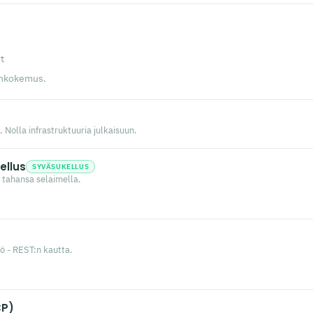
t
senkokemus.
. Nolla infrastruktuuria julkaisuun.
ellus
SYVÄSUKELLUS
 tahansa selaimella.
tö - REST:n kautta.
CP)