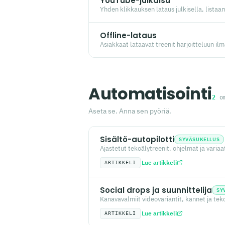
YouTube-julkaisu
Yhden klikkauksen lataus julkisella, listaam
Offline-lataus
Asiakkaat lataavat treenit harjoitteluun il
Automatisointi
2
o
Aseta se. Anna sen pyöriä.
Sisältö-autopilotti
SYVÄSUKELLUS
Ajastetut tekoälytreenit, ohjelmat ja variaat
Lue artikkeli
ARTIKKELI
Social drops ja suunnittelija
SY
Kanavavalmiit videovariantit, kannet ja tek
Lue artikkeli
ARTIKKELI