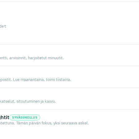
det
ntti, arvioinnit, harjoitetut minuutit.
ostit. Lue maanantaina, toimi tiistaina.
katselut, sitoutuminen ja kasvu.
htit
SYVÄSUKELLUS
istettuna. Tämän päivän fokus, yksi seuraava askel.