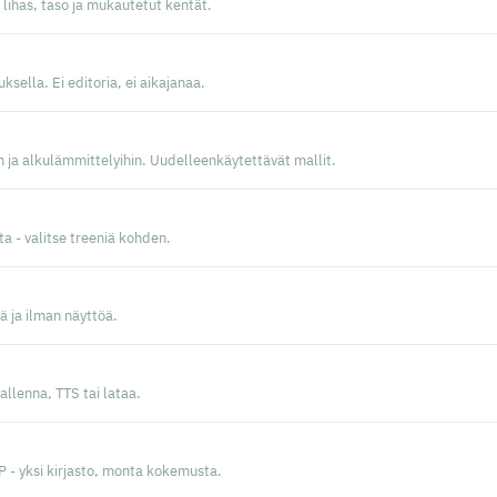
 lihas, taso ja mukautetut kentät.
ksella. Ei editoria, ei aikajanaa.
in ja alkulämmittelyihin. Uudelleenkäytettävät mallit.
ta - valitse treeniä kohden.
ä ja ilman näyttöä.
allenna, TTS tai lataa.
- yksi kirjasto, monta kokemusta.