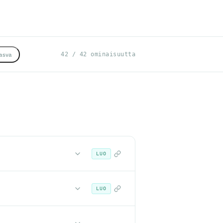
asva
42 / 42 ominaisuutta
LUO
LUO