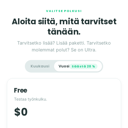
VALITSE POLKUSI
Aloita siitä, mitä tarvitset
tänään.
Tarvitsetko lisää? Lisää paketti. Tarvitsetko
molemmat polut? Se on Ultra.
Kuukausi
Vuosi
Säästä 20 %
Free
Testaa työnkulku.
$0