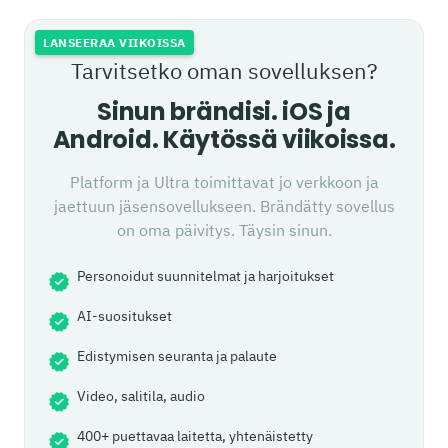
LANSEERAA VIIKOISSA
Tarvitsetko oman sovelluksen?
Sinun brändisi. iOS ja
Android. Käytössä viikoissa.
Platform ja Ultra toimittavat jo verkkoon ja
jaettuun jäsensovellukseen. Brändätty sovellus
on oma päivitys. Täysin sinun.
Personoidut suunnitelmat ja harjoitukset
AI-suositukset
Edistymisen seuranta ja palaute
Video, salitila, audio
400+ puettavaa laitetta, yhtenäistetty