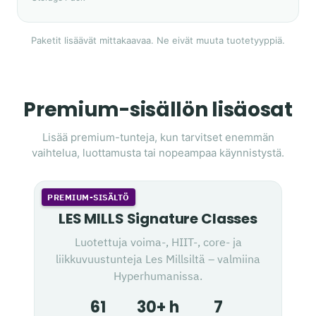
Paketit lisäävät mittakaavaa. Ne eivät muuta tuotetyyppiä.
Premium-sisällön lisäosat
Lisää premium-tunteja, kun tarvitset enemmän
vaihtelua, luottamusta tai nopeampaa käynnistystä.
PREMIUM-SISÄLTÖ
LES MILLS Signature Classes
Luotettuja voima-, HIIT-, core- ja
liikkuvuustunteja Les Millsiltä – valmiina
Hyperhumanissa.
61
30+ h
7