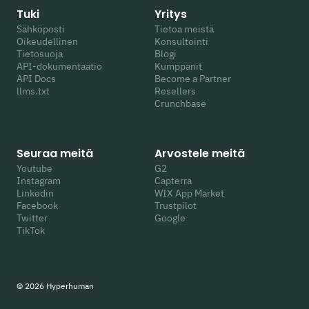
Tuki
Yritys
Sähköposti
Tietoa meistä
Oikeudellinen
Konsultointi
Tietosuoja
Blogi
API-dokumentaatio
Kumppanit
API Docs
Become a Partner
llms.txt
Resellers
Crunchbase
Seuraa meitä
Arvostele meitä
Youtube
G2
Instagram
Capterra
Linkedin
WIX App Market
Facebook
Trustpilot
Twitter
Google
TikTok
© 2026 Hyperhuman