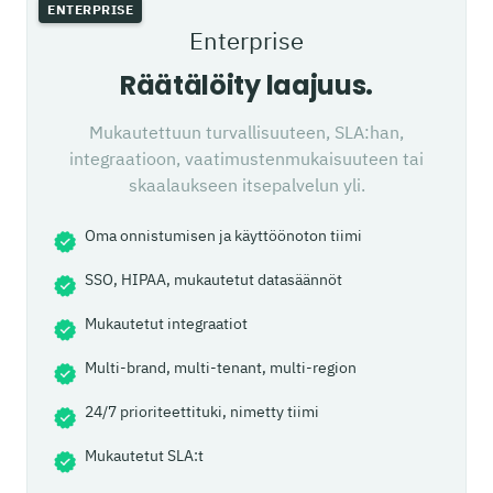
ENTERPRISE
Enterprise
Räätälöity laajuus.
Mukautettuun turvallisuuteen, SLA:han,
integraatioon, vaatimustenmukaisuuteen tai
skaalaukseen itsepalvelun yli.
Oma onnistumisen ja käyttöönoton tiimi
SSO, HIPAA, mukautetut datasäännöt
Mukautetut integraatiot
Multi-brand, multi-tenant, multi-region
24/7 prioriteettituki, nimetty tiimi
Mukautetut SLA:t