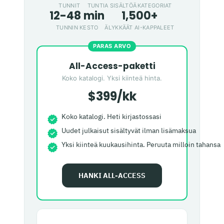
TUNNIT
TUNTIA SISÄLTÖÄ
KATEGORIAT
12-48 min
1,500+
TUNNIN KESTO
ÄLYKKÄÄT AI-KAPPALEET
PARAS ARVO
All-Access-paketti
Koko katalogi. Yksi kiinteä hinta.
$399/kk
Koko katalogi. Heti kirjastossasi
Uudet julkaisut sisältyvät ilman lisämaksua
Yksi kiinteä kuukausihinta. Peruuta milloin tahansa
HANKI ALL-ACCESS