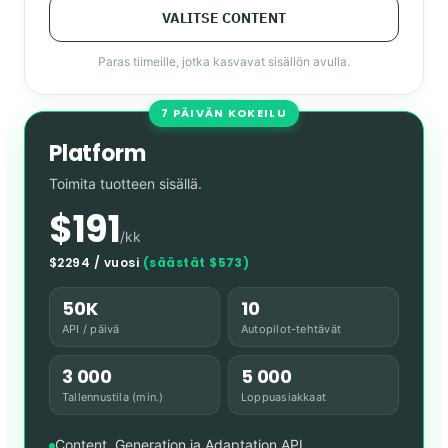
VALITSE CONTENT
Paras tiimeille, jotka kasvavat sisällön avulla.
7 PÄIVÄN KOKEILU
Platform
Toimita tuotteen sisällä.
$191
/kk
$2294 / vuosi
(säästät $573)
50K
10
API / päivä
Autopilot-tehtävät
3 000
5 000
Tallennustila (min.)
Loppuasiakkaat
Content, Generation ja Adaptation API