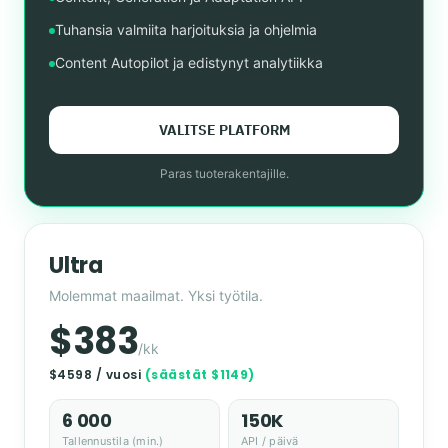
Tuhansia valmiita harjoituksia ja ohjelmia
Content Autopilot ja edistynyt analytiikka
VALITSE PLATFORM
Paras tuoterakentajille.
Ultra
Molemmat maailmat. Yksi työtila.
$383
/kk
$4598 / vuosi
(säästät $1149)
6 000
150K
Tallennustila (min.)
API / päivä