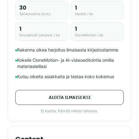
30
1
Tallennustila (min.)
Viennit / kk
1
1
Sosiaaliset julkaisut / kk
CloneMotion / kk
Rakenna oikea harjoitus ilmaisesta kirjastostamme
Kokeile CloneMotion- ja AI-videoeditointia omilla
materiaaleillasi
Kutsu oikeita asiakkaita ja testaa koko kokemus
ALOITA ILMAISEKSI
Ei korttia. Päivitä milloin tahansa.