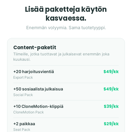
Lisää paketteja käytön
kasvaessa.
Enemmän volyymia. Sama tuotetyyppi.
Content-paketit
Tiimeille, jotka tuottavat ja julkaisevat enemmän joka
kuukausi.
$49/kk
+20 harjoitusvientiä
Export Pack
$49/kk
+50 sosiaalista julkaisua
Social Pack
$39/kk
+10 CloneMotion-klippiä
CloneMotion Pack
$29/kk
+2 paikkaa
Seat Pack