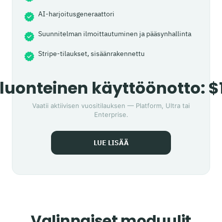
AI-harjoitusgeneraattori
Suunnitelman ilmoittautuminen ja pääsynhallinta
Stripe-tilaukset, sisäänrakennettu
luonteinen käyttöönotto: $
Vaatii aktiivisen vuositilauksen — Platform, Ultra tai
Enterprise.
LUE LISÄÄ
Valinnaiset moduulit