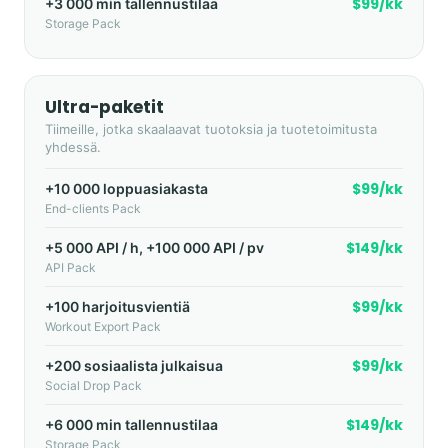
$99/kk
+3 000 min tallennustilaa
Storage Pack
Ultra-paketit
Tiimeille, jotka skaalaavat tuotoksia ja tuotetoimitusta
yhdessä.
$99/kk
+10 000 loppuasiakasta
End-clients Pack
$149/kk
+5 000 API / h, +100 000 API / pv
API Pack
$99/kk
+100 harjoitusvientiä
Workout Export Pack
$99/kk
+200 sosiaalista julkaisua
Social Drop Pack
$149/kk
+6 000 min tallennustilaa
Storage Pack