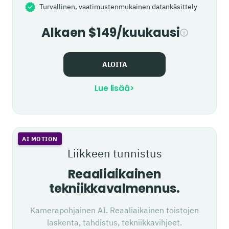
Turvallinen, vaatimustenmukainen datankäsittely
Alkaen $149/kuukausi
ALOITA
Lue lisää
>
AI MOTION
Liikkeen tunnistus
Reaaliaikainen
tekniikkavalmennus.
Kamerapohjainen AI. Reaaliaikainen toistojen
laskenta, tahdistus, tekniikkavihjeet.