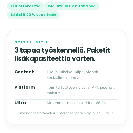
Ei luottokorttia
Peruuta milloin tahansa
Säästä 20 % vuosittain
NÄIN SE TOIMII
3 tapaa työskennellä. Paketit
lisäkapasiteettia varten.
Content
Luo ja julkaise. Klipit, viennit,
sosiaalinen media.
Platform
Toimita tuotteen sisällä. API, jäsenet,
maksut.
Ultra
Molemmat maailmat. Yksi työtila.
Ilmainen testattavaksi. Enterprise räätälöidylle laajuudelle.