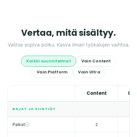
Vertaa, mitä sisältyy.
Valitse sopiva polku. Kasva ilman työkalujen vaihtoa.
Kaikki suunnitelmat
Vain Content
Vain Platform
Vain Ultra
Content
Pla
RAJAT JA KIINTIÖT
Paikat
2