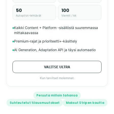
50
100
Autopilot-tehtävät
Viennit / kk
Kaikki Content + Platform -sisällöstä suuremmassa
mittakaavassa
Premium-rajat ja prioriteetti+-käsittely
AI Generation, Adaptation API ja täysi automaatio
VALITSE ULTRA
Kun tarvitset molemmat.
Peruuta milloin tahansa
Suhteutetut tilausmuutokset
Maksut Stripen kautta