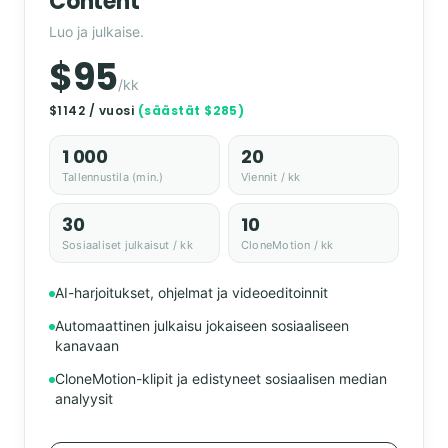
Content
Luo ja julkaise.
$95
/kk
$1142 / vuosi
(säästät $285)
1 000
20
Tallennustila (min.)
Viennit / kk
30
10
Sosiaaliset julkaisut / kk
CloneMotion / kk
AI-harjoitukset, ohjelmat ja videoeditoinnit
Automaattinen julkaisu jokaiseen sosiaaliseen
kanavaan
CloneMotion-klipit ja edistyneet sosiaalisen median
analyysit