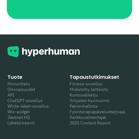
Tuote
Tapaustutkimukset
Hinnoittelu
Fitness-sovellus
Ominaisuudet
Yhdistetty laitteisto
API
Kuntosaliketju
ChatGPT-sovellus
Yritysten hyvinvointi
White-label-sovellus
Painonhallinta
Wix-widget
Fysioterapiapalveluntarjoaja
Jäsenet HQ
Verkkovalmentajat
Lähetä treenit
2025 Content Report