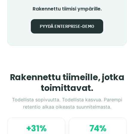
Rakennettu tiimisi ympärille.
PYYDÄ ENTERPRISE-DEMO
Rakennettu tiimeille, jotka
toimittavat.
Todellista sopivuutta. Todellista kasvua. Parempi
retentio alkaa oikeasta suunnitelmasta.
+31%
74%