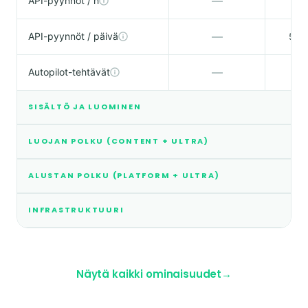
—
API-pyynnöt / h
2 5
—
API-pyynnöt / päivä
50 0
—
Autopilot-tehtävät
SISÄLTÖ JA LUOMINEN
LUOJAN POLKU (CONTENT + ULTRA)
ALUSTAN POLKU (PLATFORM + ULTRA)
INFRASTRUKTUURI
Näytä kaikki ominaisuudet
→