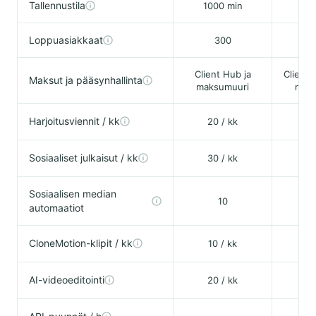
Tallennustila
1000 min
30
Loppuasiakkaat
300
5
Client Hub ja
Client 
Maksut ja pääsynhallinta
maksumuuri
maks
Harjoitusviennit / kk
20 / kk
Sosiaaliset julkaisut / kk
30 / kk
Sosiaalisen median
10
automaatiot
CloneMotion-klipit / kk
10 / kk
AI-videoeditointi
20 / kk