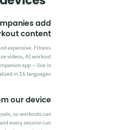
 devices
ompanies add
kout content?
and expensive. Fitness
cise videos, AI workout
ompanion app — live in
lized in 16 languages.
m our device?
gnals, so workouts can
and every session can