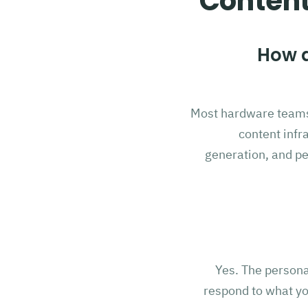
Content
How 
Most hardware teams e
content infr
generation, and pe
Yes. The persona
respond to what yo