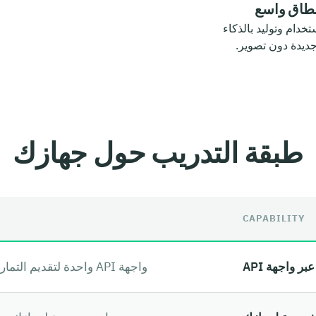
نطاق واسع
تخدام وتوليد بالذكاء
جديدة دون تصوير.
طبقة التدريب حول جهازك
CAPABILITY
ر واجهة API
واجهة API واحدة لتقديم التمارين والتخصيص والرؤى داخل منتجك.