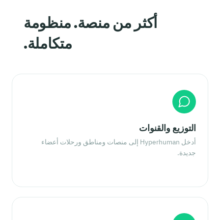
أكثر من منصة. منظومة
متكاملة.
التوزيع والقنوات
أدخل Hyperhuman إلى منصات ومناطق ورحلات أعضاء
جديدة.