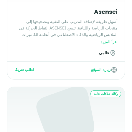
Asensei
أسهل طريقة لإضافة التدريب على التقنية وتصحيحها إلى
منتجات الرياضة واللياقة. تنسج ASENSEI التقاط الحركة في
الملابس الرياضية والذكاء الاصطناعي في أنظمة الكاميرات
والمعرفة في البرمجيات، لتتمكن معدات اللياقة وتطبيقات
اقرأ المزيد
التدريب ومنتجات اللياقة المتصلة من تدريب حركة عملائك
عالمي
وتصحيحها في الوقت الفعلي.
زيارة الموقع
اطلب تعريفًا
وكالة علاقات عامة