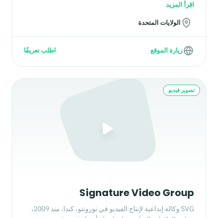
ودار تأجير معدات وقيادة دعم إنتاج واستوديو. نخدم جميع عملائنا
اقرأ المزيد
على مستوى البلاد بالطواقم والتوظيف والدعم اللوجستي
الولايات المتحدة
والتقني والمونتاج عن بُعد والتطوير الإبداعي في جميع المشاريع
للشركات وشركات الإنتاج على حد سواء.
زيارة الموقع
اطلب تعريفًا
تصوير فيديو
Signature Video Group
SVG وكالة إبداعية لإنتاج الفيديو في تورونتو، كندا. منذ 2009،