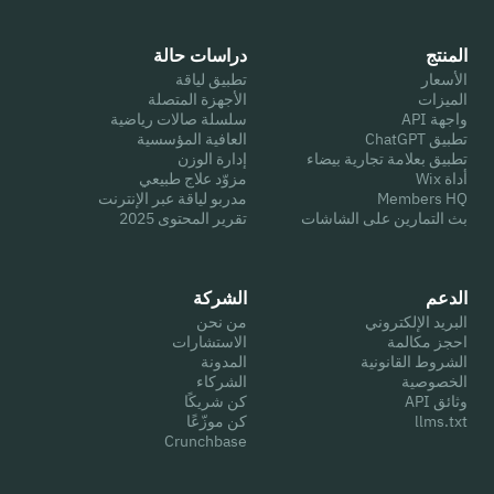
المنتج
دراسات حالة
الأسعار
تطبيق لياقة
الميزات
الأجهزة المتصلة
واجهة API
سلسلة صالات رياضية
تطبيق ChatGPT
العافية المؤسسية
تطبيق بعلامة تجارية بيضاء
إدارة الوزن
أداة Wix
مزوّد علاج طبيعي
Members HQ
مدربو لياقة عبر الإنترنت
بث التمارين على الشاشات
تقرير المحتوى 2025
الدعم
الشركة
البريد الإلكتروني
من نحن
احجز مكالمة
الاستشارات
الشروط القانونية
المدونة
الخصوصية
الشركاء
وثائق API
كن شريكًا
llms.txt
كن موزّعًا
Crunchbase