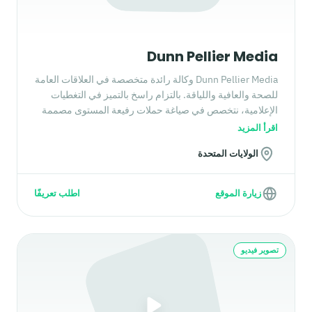
Dunn Pellier Media
Dunn Pellier Media وكالة رائدة متخصصة في العلاقات العامة
للصحة والعافية واللياقة. بالتزام راسخ بالتميز في التغطيات
الإعلامية، نتخصص في صياغة حملات رفيعة المستوى مصممة
لاحتياجات علامتك الفريدة. بنى فريقنا إرثًا مع عملاء علاقات
اقرأ المزيد
عامة في اللياقة مثل Tony Horton من P90X و
الولايات المتحدة
OrangeTheory Fitness و F45 و Les Mills.
زيارة الموقع
اطلب تعريفًا
تصوير فيديو