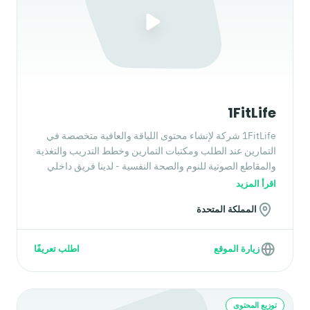
1FitLife
1FitLife شركة لإنشاء محتوى اللياقة والعافية متخصصة في
التمارين عند الطلب ومكتبات التمارين وخطط التدريب والتغذية
والمقاطع الصوتية للنوم والصحة النفسية - لدينا فريق داخلي
من متخصصي اللياقة والعافية جاهز لدعمك.
اقرأ المزيد
المملكة المتحدة
زيارة الموقع
اطلب تعريفًا
توزيع المحتوى