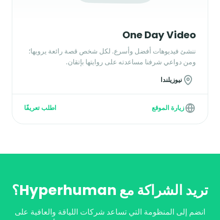
One Day Video
ننشئ فيديوهات أفضل وأسرع. لكل شخص قصة رائعة يرويها؛
ومن دواعي شرفنا مساعدته على روايتها بإتقان.
نيوزيلندا
زيارة الموقع
اطلب تعريفًا
تريد الشراكة مع Hyperhuman؟
انضم إلى المنظومة التي تساعد شركات اللياقة والعافية على