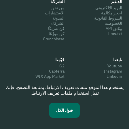
الدعم
الشركة
البريد الإلكتروني
من نحن
احجز مكالمة
الاستشارات
الشروط القانونية
المدونة
الخصوصية
الشركاء
وثائق API
كن شريكًا
llms.txt
كن موزّعًا
Crunchbase
تابعنا
قيّمنا
G2
Youtube
Capterra
Instagram
WIX App Market
Linkedin
Trustpilot
Facebook
Google
Twitter
يستخدم هذا الموقع ملفات تعريف الارتباط. بمتابعة التصفح، فإنك
TikTok
تقبل استخدام ملفات تعريف الارتباط.
قبول الكل
© 2026 Hyperhuman