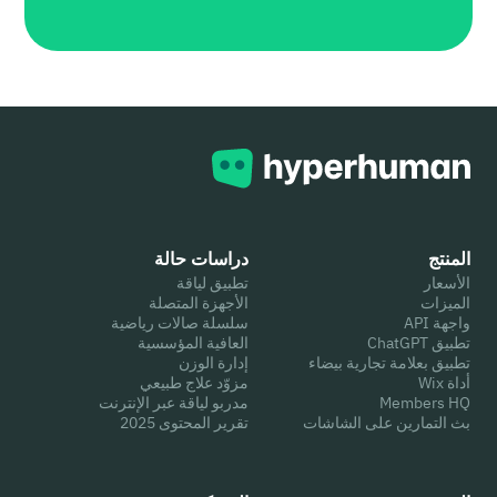
المنتج
دراسات حالة
الأسعار
تطبيق لياقة
الميزات
الأجهزة المتصلة
واجهة API
سلسلة صالات رياضية
تطبيق ChatGPT
العافية المؤسسية
تطبيق بعلامة تجارية بيضاء
إدارة الوزن
أداة Wix
مزوّد علاج طبيعي
Members HQ
مدربو لياقة عبر الإنترنت
بث التمارين على الشاشات
تقرير المحتوى 2025