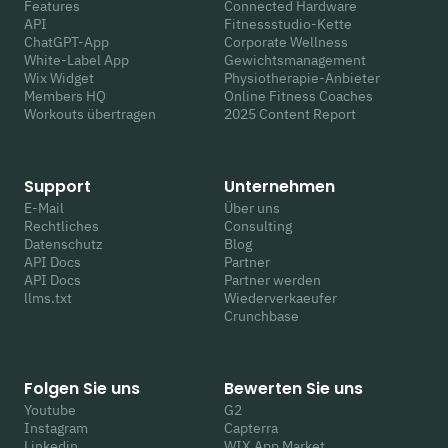
Features
Connected Hardware
API
Fitnessstudio-Kette
ChatGPT-App
Corporate Wellness
White-Label App
Gewichtsmanagement
Wix Widget
Physiotherapie-Anbieter
Members HQ
Online Fitness Coaches
Workouts übertragen
2025 Content Report
Support
Unternehmen
E-Mail
Über uns
Rechtliches
Consulting
Datenschutz
Blog
API Docs
Partner
API Docs
Partner werden
llms.txt
Wiederverkaeufer
Crunchbase
Folgen Sie uns
Bewerten Sie uns
Youtube
G2
Instagram
Capterra
Linkedin
WIX App Market