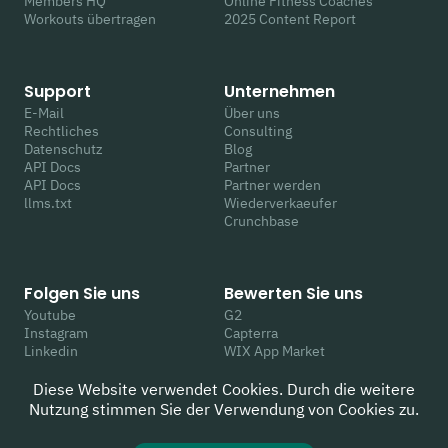
Members HQ
Online Fitness Coaches
Workouts übertragen
2025 Content Report
Support
Unternehmen
E-Mail
Über uns
Rechtliches
Consulting
Datenschutz
Blog
API Docs
Partner
API Docs
Partner werden
llms.txt
Wiederverkaeufer
Crunchbase
Folgen Sie uns
Bewerten Sie uns
Youtube
G2
Instagram
Capterra
Linkedin
WIX App Market
Facebook
Trustpilot
Twitter
Google
Diese Website verwendet Cookies. Durch die weitere
TikTok
Nutzung stimmen Sie der Verwendung von Cookies zu.