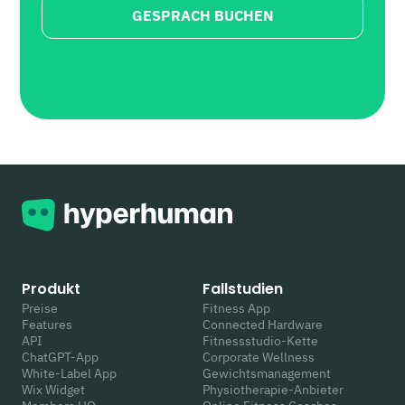
GESPRACH BUCHEN
Produkt
Fallstudien
Preise
Fitness App
Features
Connected Hardware
API
Fitnessstudio-Kette
ChatGPT-App
Corporate Wellness
White-Label App
Gewichtsmanagement
Wix Widget
Physiotherapie-Anbieter