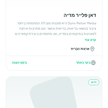
דאן פלייר מדיה
Dunn Pellier Media היא סוכנות מובילה המתמחה ביחסי
ציבור בנושאי בריאות, בריאות וכושר. עם מחויבות איתנה
למצוינות במיקומים במדיה, אנו מתמחים ביצירת קמפיינים
ברמה גבוהה המותאמים לצרכים הייחודיים של המותג שלך.
קרא עוד
הצוות שלנו בנה מורשת עם לקוחות יחסי ציבור לכושר כגון;
אַרצוֹת הַבְּרִית
טוני הורטון מ-P90X, OrangeTheory Fitness, F45, ו-Les
Mills.
בקר באתר
בקש הצגה
וידאו