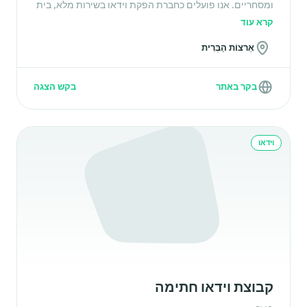
ומסחריים. אנו פועלים כחברת הפקת וידאו בשירות מלא, בית
השכרת ציוד, מוביל תמיכה בהפקה וסטודיו. אנו מעניקים
קרא עוד
שירות לכל לקוחותינו בפריסה ארצית בצוות/צוות, לוגיסטי,
אַרצוֹת הַבְּרִית
טכני, עריכה מרחוק ופיתוח יצירתי בכל הפרויקטים לעסקים
וחברות הפקה כאחד.
בקר באתר
בקש הצגה
וידאו
קבוצת וידאו חתימה