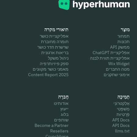
מוּצָר
תיאורי מקרה
תמחור
אפליקציית כושר
תכונות
חומרה מחוברת
ממשק API
שרשרת חדר כושר
אפליקציית ChatGPT
בריאות ארגונית
אפליקציית תווית לבנה
ניהול משקל
Wix Widget
ספק פיזיותרפיה
מטה החברים
מאמני כושר מקוונים
אימוני שחקנים
2025 Content Report
תְמִיכָה
חֶברָה
אֶלֶקטרוֹנִי
אודותינו
מִשׁפָּטִי
ייעוץ
פְּרָטִיוּת
בלוג
API Docs
שותפים
Become a Partner
API Docs
Resellers
llms.txt
Crunchbase