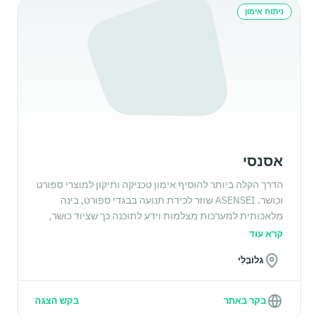
ניתוח אימון
אסנסי
הדרך הקלה ביותר להוסיף אימון טכניקה ותיקון למוצרי ספורט
וכושר. ASENSEI שוזר לכידת תנועה בבגדי ספורט, בינה
מלאכותית למערכות מצלמות וידע לתוכנה כך שציוד כושר,
אפליקציות אימון ומוצרי Connected Fitness יוכלו לאמן
קרא עוד
ולתקן את התנועה של הלקוח שלך בזמן אמת.
גלוֹבָּלִי
בקר באתר
בקש הצגה