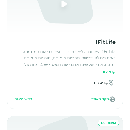
1FitLife
1FitLife היא חברה ליצירת תוכן כושר ובריאות המתמחה
באימונים לפי דרישה, ספריות אימונים, תוכניות אימונים
ותזונה, אודיו של שינה או בריאות הנפש - יש לנו צוות של
מומחי כושר ורווחה פנימיים המוכנים לתמוך בך.
קרא עוד
בְּרִיטַנִיָה
בקר באתר
בקש הצגה
הפצת תוכן