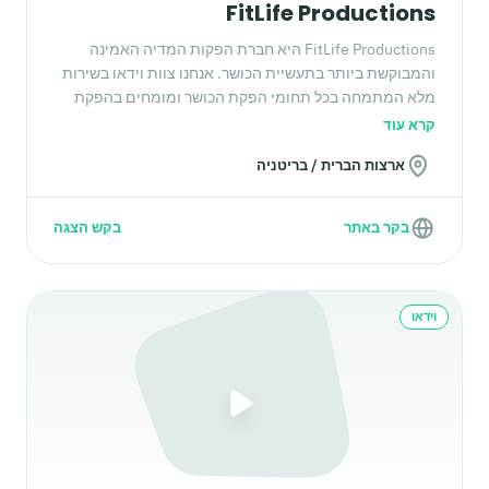
FitLife Productions
FitLife Productions היא חברת הפקות המדיה האמינה
והמבוקשת ביותר בתעשיית הכושר. אנחנו צוות וידאו בשירות
מלא המתמחה בכל תחומי הפקת הכושר ומומחים בהפקת
תוכן ברשתות חברתיות והפקת סרטוני אימון כושר. החברה
קרא עוד
שלנו מתגאה בהפקת תוכן חדשני, איכותי ומשפיע באמצעות
ארצות הברית / בריטניה
טכנולוגיה חדשנית.
בקר באתר
בקש הצגה
וידאו