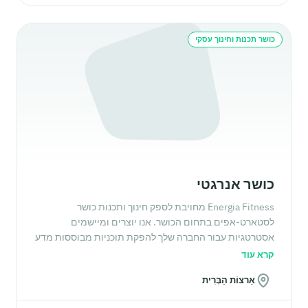
כושר תכנות וחינוך עסקי
כושר אנרגטי
Energia Fitness מחויבת לספק חינוך ותכנות כושר
לסטארט-אפים בתחום הכושר. אנו יוצרים ומיישמים
אסטרטגיות עבור החברה שלך להפקת תוכניות מבוססות מדע
וחינוך עבור B2B ו-B2C. עם רקורד מוכח של שותפות עם
קרא עוד
חברות A-List, אנו גאים בהיותנו רשת כלל עולמית כדי לעזור
אַרצוֹת הַבְּרִית
לך להשיג את מה שאתה צריך כדי לעלות רמה של צוות האימון
והיצע המוצרים שלך.