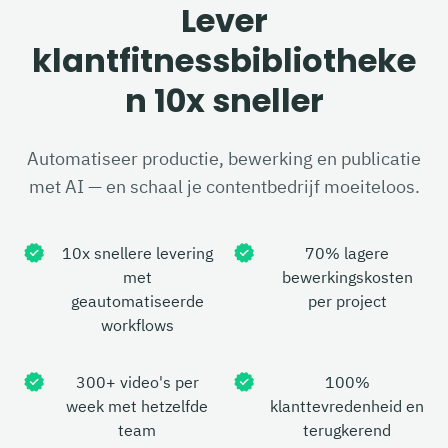
Lever
klantfitnessbibliotheke
n 10x sneller
Automatiseer productie, bewerking en publicatie
met AI — en schaal je contentbedrijf moeiteloos.
10x snellere levering
70% lagere
met
bewerkingskosten
geautomatiseerde
per project
workflows
300+ video's per
100%
week met hetzelfde
klanttevredenheid en
team
terugkerend