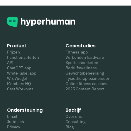
Product
Casestudies
Prijzen
Fitness-app
Functionaliteiten
Verbonden hardware
API
Sportschoolketen
ChatGPT-app
Bedrijfswellness
White-label app
Gewichtsbeheersing
Wix Widget
Fysiotherapieaanbieder
Members HQ
Online fitness coaches
Cast Workouts
2025 Content Report
Ondersteuning
Bedrijf
Email
Over ons
Juridisch
Consulting
Privacy
Blog