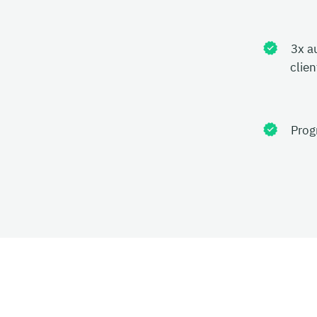
3x a
clie
Prog