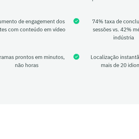
umento de engagement dos
74% taxa de concl
ntes com conteúdo em vídeo
sessões vs. 42% mé
indústria
ramas prontos em minutos,
Localização instant
não horas
mais de 20 idio