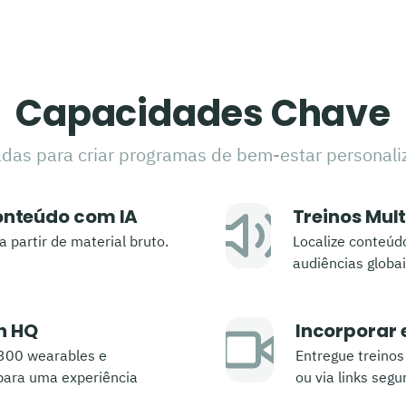
Capacidades Chave
as para criar programas de bem-estar personali
onteúdo com IA
Treinos Mult
a partir de material bruto.
Localize conteúd
audiências globai
h HQ
Incorporar
 300 wearables e
Entregue treinos
 para uma experiência
ou via links segu