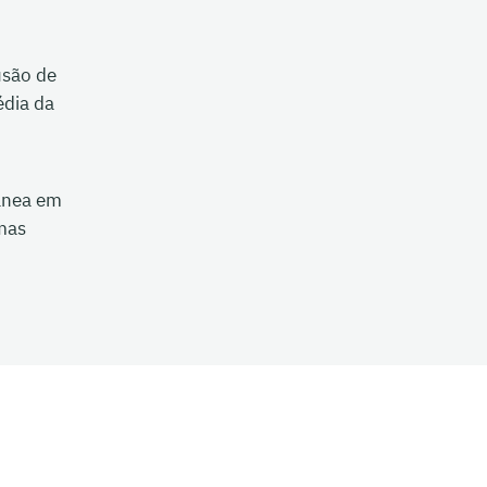
usão de
dia da
ânea em
mas