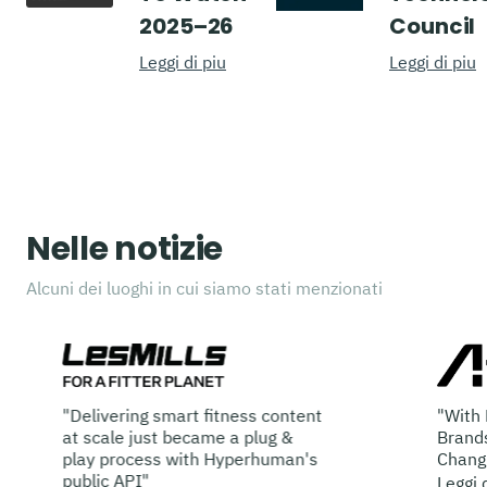
2025–26
Council
Leggi di piu
Leggi di piu
Nelle notizie
Alcuni dei luoghi in cui siamo stati menzionati
"Delivering smart fitness content
"With
at scale just became a plug &
Brand
play process with Hyperhuman's
Chang
public API"
Leggi 