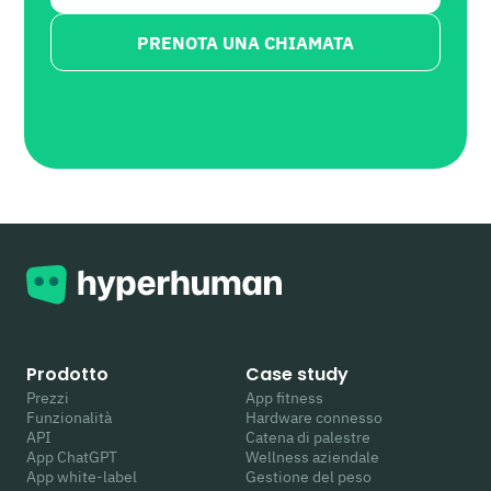
PRENOTA UNA CHIAMATA
Prodotto
Case study
Prezzi
App fitness
Funzionalità
Hardware connesso
API
Catena di palestre
App ChatGPT
Wellness aziendale
App white-label
Gestione del peso