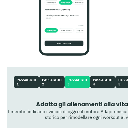
PASSAGGIO
PASSAGGIO
PASSAGGIO
PASSAGGIO
PASS
1
2
3
4
5
Adatta gli allenamenti alla vita
I membri indicano i vincoli di oggi e il motore Adapt unisc
storico per rimodellare ogni workout al v