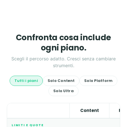
Confronta cosa include
ogni piano.
Scegli il percorso adatto. Cresci senza cambiare
strumenti.
Tutti i piani
Solo Content
Solo Platform
Solo Ultra
Content
Pla
LIMITI E QUOTE