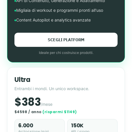
API di Contenuto, Generazione e Adattamento
Migliaia di workout e programmi pronti all'uso
Content Autopilot e analytics avanzate
SCEGLI PLATFORM
Ideale per chi costruisce prodotti.
Ultra
Entrambi i mondi. Un unico workspace.
$383
/mese
$4598 / anno
(risparmi $1149)
6.000
150K
Archiviazione (min)
API / giorno