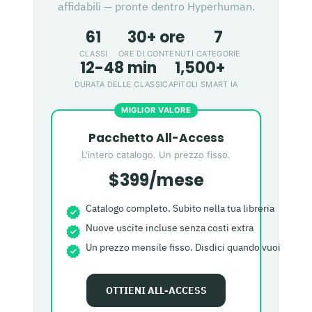
affidabili — pronte dentro Hyperhuman.
61
30+ ore
7
CLASSI
ORE DI CONTENUTI
CATEGORIE
12-48 min
1,500+
DURATA DELLE CLASSI
CAPITOLI SMART IA
MIGLIOR VALORE
Pacchetto All-Access
L'intero catalogo. Un prezzo fisso.
$399/mese
Catalogo completo. Subito nella tua libreria
Nuove uscite incluse senza costi extra
Un prezzo mensile fisso. Disdici quando vuoi
OTTIENI ALL-ACCESS