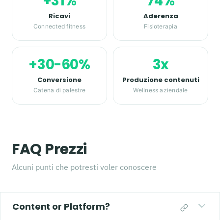
+31%
74%
Ricavi
Aderenza
Connected fitness
Fisioterapia
+30-60%
3x
Conversione
Produzione contenuti
Catena di palestre
Wellness aziendale
FAQ Prezzi
Alcuni punti che potresti voler conoscere
Content or Platform?