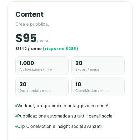
Content
Crea e pubblica.
$95
/mese
$1142 / anno
(risparmi $285)
1.000
20
Archiviazione (min)
Export / mese
30
10
Drop social / mese
CloneMotion / mese
Workout, programmi e montaggi video con AI
Pubblicazione automatica su tutti i canali social
Clip CloneMotion e insight social avanzati