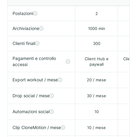
Postazioni
2
Archiviazione
1000 min
30
Clienti finali
300
5
Pagamenti e controllo
Client Hub e
Client 
accessi
paywall
pa
Export workout / mese
20 / mese
Drop social / mese
30 / mese
Automazioni social
10
Clip CloneMotion / mese
10 / mese