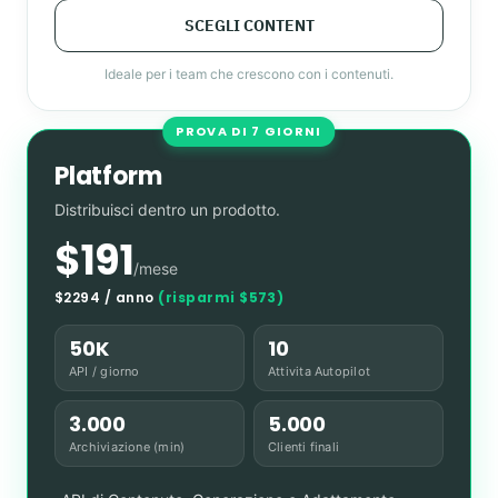
SCEGLI CONTENT
Ideale per i team che crescono con i contenuti.
PROVA DI 7 GIORNI
Platform
Distribuisci dentro un prodotto.
$191
/mese
$2294 / anno
(risparmi $573)
50K
10
API / giorno
Attivita Autopilot
3.000
5.000
Archiviazione (min)
Clienti finali