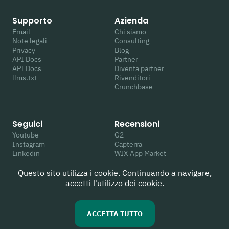
Supporto
Azienda
Email
Chi siamo
Note legali
Consulting
Privacy
Blog
API Docs
Partner
API Docs
Diventa partner
llms.txt
Rivenditori
Crunchbase
Seguici
Recensioni
Youtube
G2
Instagram
Capterra
Linkedin
WIX App Market
Facebook
Trustpilot
Twitter
Google
Questo sito utilizza i cookie. Continuando a navigare,
TikTok
accetti l'utilizzo dei cookie.
ACCETTA TUTTO
© 2026 Hyperhuman