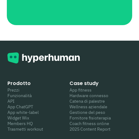
Prodotto
Case study
Prezzi
App fitness
Funzionalità
Hardware connesso
API
Catena di palestre
App ChatGPT
Wellness aziendale
App white-label
Gestione del peso
Widget Wix
Fornitore fisioterapia
Members HQ
Coach fitness online
Trasmetti workout
2025 Content Report