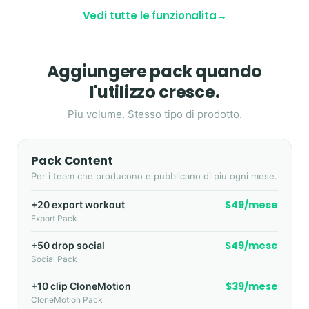
Vedi tutte le funzionalita
→
Aggiungere pack quando
l'utilizzo cresce.
Piu volume. Stesso tipo di prodotto.
Pack Content
Per i team che producono e pubblicano di piu ogni mese.
$49/mese
+20 export workout
Export Pack
$49/mese
+50 drop social
Social Pack
$39/mese
+10 clip CloneMotion
CloneMotion Pack