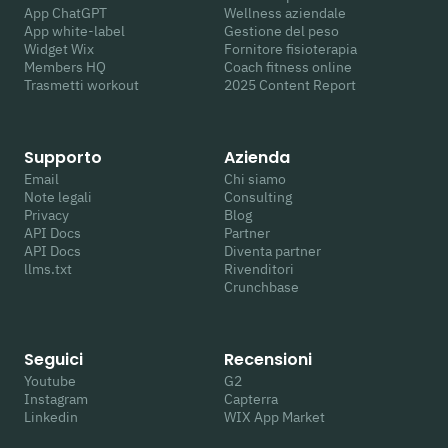
App ChatGPT
Wellness aziendale
App white-label
Gestione del peso
Widget Wix
Fornitore fisioterapia
Members HQ
Coach fitness online
Trasmetti workout
2025 Content Report
Supporto
Azienda
Email
Chi siamo
Note legali
Consulting
Privacy
Blog
API Docs
Partner
API Docs
Diventa partner
llms.txt
Rivenditori
Crunchbase
Seguici
Recensioni
Youtube
G2
Instagram
Capterra
Linkedin
WIX App Market
Facebook
Trustpilot